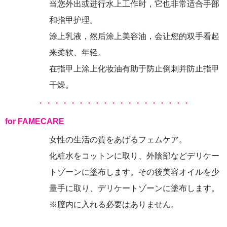
当您外出或进行水上工作时，它也非常适合手部
和指甲护理。
涂上乳液，然后涂上美容油，会让您的双手看起
来柔软、年轻。
在指甲上涂上化妆油有助于防止倒刺并防止指甲
干燥。
・・・・・・・・・・・・・・・・・・・
for FAMECARE
女性の生活の質をあげるフェムケア。
化粧水をコットンに取り、外陰部などデリケー
トゾーンに塗布します。その後美容オイルを少
量手に取り、デリケートゾーンに塗布します。
※膣内に入れる必要はありません。