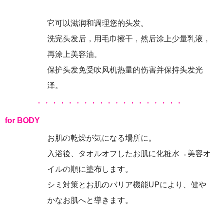
它可以滋润和调理您的头发。
洗完头发后，用毛巾擦干，然后涂上少量乳液，
再涂上美容油。
保护头发免受吹风机热量的伤害并保持头发光
泽。
・・・・・・・・・・・・・・・・・・・
for BODY
お肌の乾燥が気になる場所に。
入浴後、タオルオフしたお肌に化粧水→美容オ
イルの順に塗布します。
シミ対策とお肌のバリア機能UPにより、健や
かなお肌へと導きます。