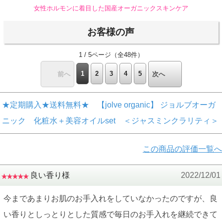
女性ホルモンに着目した国産オーガニックスキンケア
お客様の声
1 / 5ページ（全48件）
1
2
3
4
5
前へ
次へ
★定期購入★送料無料★ 【jolve organic】 ジョルブオーガ
ニック 化粧水＋美容オイルset ＜ジャスミンクラリティ＞
この商品の評価一覧へ
良い香り様
2022/12/01
今まであまりお肌のお手入れをしていなかったのですが、良
い香りとしっとりとした質感で毎日のお手入れを継続できて