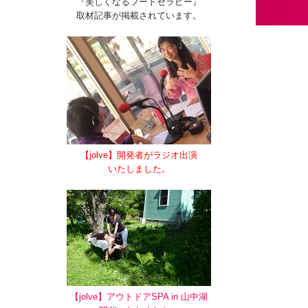
『美しくなるフードセラピー』
取材記事が掲載されています。
【jolve】開発者がラジオ出演
いたしました。
【jolve】アウトドアSPA in 山中湖