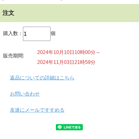
・運動もしません。
注文
ただひたすらに、大自然の中に身を置いて、
自分自身にフォーカスして、
購入数：
個
本来のご自身を輝かせていただくためのワークです。
2024年10月10日10時00分～
販売期間:
とても癒されるワークですので、
2024年11月03日21時59分
ご興味のある方はぜひどうぞ。
返品についての詳細はこちら
※2025年５月頃、富士山の麓・山中湖でリトリートを行い
お問い合わせ
ます。
友達にメールですすめる
そちらもお楽しみに！