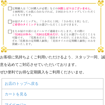
■日時
2024年11月４日（祝）
10:00～12:30 ※10:00集合
※小雨決行／大雨ご相談
■場所
明治神宮 一の鳥居前
＜アクセス＞ JR原宿駅 徒歩１分
お客様に気持ちよくご利用いただけるよう、スタッフ一同、誠
東京メトロ各線 明治神宮前＜原宿＞ 徒歩３分
意を込めてご対応させていただいております。
ぜひ便利でお得な定期購入をご利用くださいませ。
お店のトップへ戻る
カートを見る
マイページへ