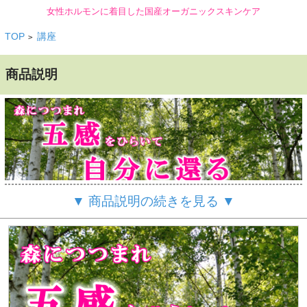
女性ホルモンに着目した国産オーガニックスキンケア
TOP
講座
>
商品説明
▼ 商品説明の続きを見る ▼
自然の中に入り、
五感をひらいて、