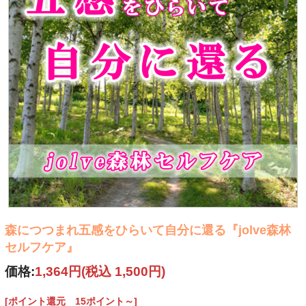
本来の自分を取り戻しませんか？
「お客様をストレスから解放し、人生を愉しめるようにす
る」
活動を創業以来19年続けてきたjolveによる
セルフケアのワークショップです。
「自然の力を借りてストレスから解放し、人生を愉しめるよ
うにする」
森につつまれ五感をひらいて自分に還る『jolve森林
ことが目的なので、
セルフケア』
価格:
1,364円
(税込 1,500円)
・小難しいことはしません。
[ポイント還元 15ポイント～]