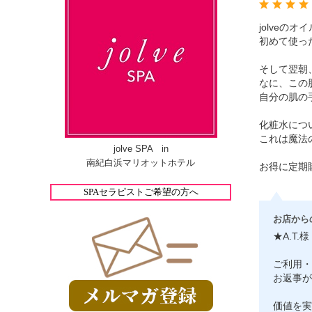
jolve
初めて使っ
そして翌朝
なに、この
自分の肌の
化粧水につ
これは魔法
jolve SPA in
南紀白浜マリオットホテル
お得に定期
SPAセラピストご希望の方へ
お店から
★A.T.様
ご利用・
お返事が
価値を実