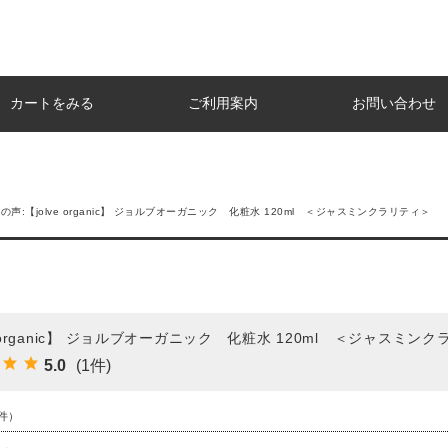
カートをみる
ご利用案内
お問い合わせ
の声:【jolve organic】 ジョルブオーガニック 化粧水 120ml ＜ジャスミンクラリティ＞
e organic】 ジョルブオーガニック 化粧水 120ml ＜ジャスミン
5.0
(1件)
件）